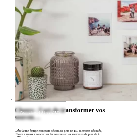
Cheerz : l'art de transformer vos
Non classé
10 Fév 2025
souven…
Grâce à une équipe comptant désormais plus de 150 membres dévoués,
Cheerz a réussi à concrétiser les sourires et les souvenirs de plus de 4