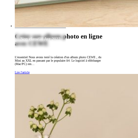
Créer son album photo en ligne
Non classé
08 Avr 2022
avec CEWE
L’essentiel Nous avons testé la création d'un album photo CEWE , du
Mini au XXL en passant par le populaire A4. Le logiciel à télécharger
(Mac/PC) ren…
Lire l'article