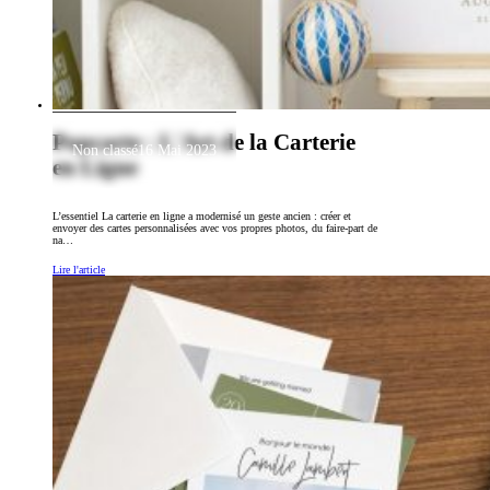
Popcarte : L'Art de la Carterie
Non classé
16 Mai 2023
en Ligne
L’essentiel La carterie en ligne a modernisé un geste ancien : créer et
envoyer des cartes personnalisées avec vos propres photos, du faire-part de
na…
Lire l'article