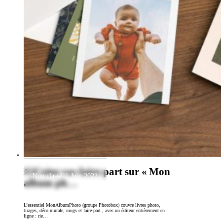
￼Créez vos faire-part sur « Mon
Non classé
11 Juin 2022
album ph…
L’essentiel MonAlbumPhoto (groupe Photobox) couvre livres photo,
tirages, déco murale, mugs et faire-part , avec un éditeur entièrement en
ligne : rie…