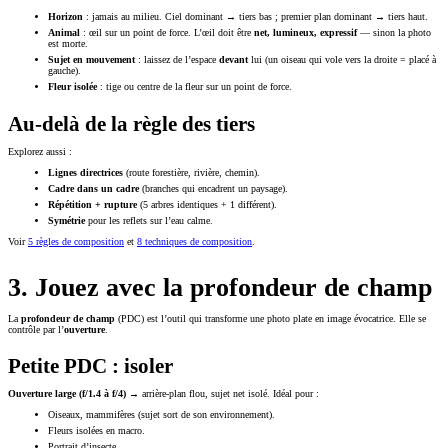
Horizon
: jamais au milieu. Ciel dominant → tiers bas ; premier plan dominant → tiers haut.
Animal
: œil sur un point de force. L’œil doit être
net, lumineux, expressif
— sinon la photo
est morte.
Sujet en mouvement
: laissez de l’espace
devant
lui (un oiseau qui vole vers la droite = placé à
gauche).
Fleur isolée
: tige ou centre de la fleur sur un point de force.
Au-delà de la règle des tiers
Explorez aussi :
Lignes directrices
(route forestière, rivière, chemin).
Cadre dans un cadre
(branches qui encadrent un paysage).
Répétition + rupture
(5 arbres identiques + 1 différent).
Symétrie
pour les reflets sur l’eau calme.
Voir
5 règles de composition
et
8 techniques de composition
.
3. Jouez avec la profondeur de champ
La
profondeur de champ
(PDC) est l’outil qui transforme une photo plate en image évocatrice. Elle se
contrôle par l’
ouverture
.
Petite PDC : isoler
Ouverture large (f/1.4 à f/4)
→ arrière-plan flou, sujet net isolé. Idéal pour :
Oiseaux, mammifères (sujet sort de son environnement).
Fleurs isolées en macro.
Portrait d’insecte.