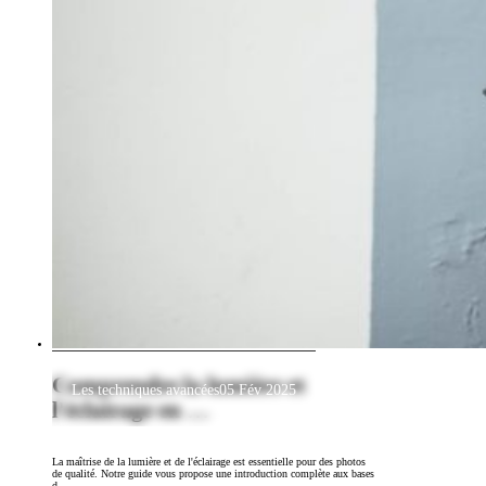
Comprendre la lumière et
Les techniques avancées
05 Fév 2025
l'éclairage en …
La maîtrise de la lumière et de l'éclairage est essentielle pour des photos
de qualité. Notre guide vous propose une introduction complète aux bases
d…