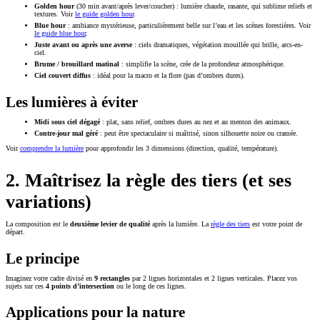
Golden hour
(30 min avant/après lever/coucher) : lumière chaude, rasante, qui sublime reliefs et
textures. Voir
le guide golden hour
.
Blue hour
: ambiance mystérieuse, particulièrement belle sur l’eau et les scènes forestières. Voir
le guide blue hour
.
Juste avant ou après une averse
: ciels dramatiques, végétation mouillée qui brille, arcs-en-
ciel.
Brume / brouillard matinal
: simplifie la scène, crée de la profondeur atmosphérique.
Ciel couvert diffus
: idéal pour la macro et la flore (pas d’ombres dures).
Les lumières à éviter
Midi sous ciel dégagé
: plat, sans relief, ombres dures au nez et au menton des animaux.
Contre-jour mal géré
: peut être spectaculaire si maîtrisé, sinon silhouette noire ou cramée.
Voir
comprendre la lumière
pour approfondir les 3 dimensions (direction, qualité, température).
2. Maîtrisez la règle des tiers (et ses
variations)
La composition est le
deuxième levier de qualité
après la lumière. La
règle des tiers
est votre point de
départ.
Le principe
Imaginez votre cadre divisé en
9 rectangles
par 2 lignes horizontales et 2 lignes verticales. Placez vos
sujets sur ces
4 points d’intersection
ou le long de ces lignes.
Applications pour la nature