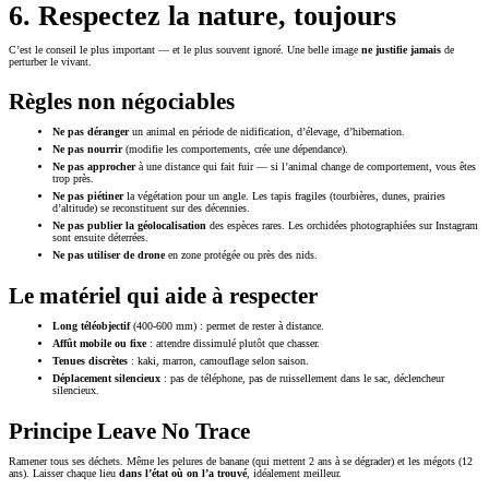
6. Respectez la nature, toujours
C’est le conseil le plus important — et le plus souvent ignoré. Une belle image
ne justifie jamais
de
perturber le vivant.
Règles non négociables
Ne pas déranger
un animal en période de nidification, d’élevage, d’hibernation.
Ne pas nourrir
(modifie les comportements, crée une dépendance).
Ne pas approcher
à une distance qui fait fuir — si l’animal change de comportement, vous êtes
trop près.
Ne pas piétiner
la végétation pour un angle. Les tapis fragiles (tourbières, dunes, prairies
d’altitude) se reconstituent sur des décennies.
Ne pas publier la géolocalisation
des espèces rares. Les orchidées photographiées sur Instagram
sont ensuite déterrées.
Ne pas utiliser de drone
en zone protégée ou près des nids.
Le matériel qui aide à respecter
Long téléobjectif
(400-600 mm) : permet de rester à distance.
Affût mobile ou fixe
: attendre dissimulé plutôt que chasser.
Tenues discrètes
: kaki, marron, camouflage selon saison.
Déplacement silencieux
: pas de téléphone, pas de ruissellement dans le sac, déclencheur
silencieux.
Principe Leave No Trace
Ramener tous ses déchets. Même les pelures de banane (qui mettent 2 ans à se dégrader) et les mégots (12
ans). Laisser chaque lieu
dans l’état où on l’a trouvé
, idéalement meilleur.