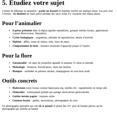
5. Étudiez votre sujet
L’erreur du débutant en animalier :
partir au hasard
en espérant tomber sur quelque chose. Les pros font
l’inverse :
ils étudient
un sujet précis pendant des mois avant d’y consacrer une séance photo.
Pour l’animalier
Espèces présentes
dans la région (guides naturalistes, groupes ornitho locaux, applications
comme Biolovision, Naturalist).
Cycles biologiques
: migrations, périodes de reproduction, heures d’activité.
Habitat
: affûts, zones de chasse, nids, lieux de repos.
Comportement de fuite
: distance minimale d’approche propre à l’espèce.
Pour la flore
Saisonnalité
: tel tapis de jonquilles apparaît la semaine 15 selon la latitude.
Phénologie
: floraison, fructification, chute des feuilles.
Biotopes
: orchidées en pelouse calcaire, champignons en sous-bois acide.
Outils concrets
Biolovision
(sites locaux comme faune-paca.org, ornitho.ch) : signalements en temps réel.
iNaturalist
: communauté globale qui partage observations géolocalisées.
Guides terrain papier
: toujours utiles.
Contacts locaux
: gardes, associations, photographes du coin.
Un photographe animalier qui sait
où et quand
se placer fait 10× plus de bonnes photos qu’un
photographe qui cherche au hasard.