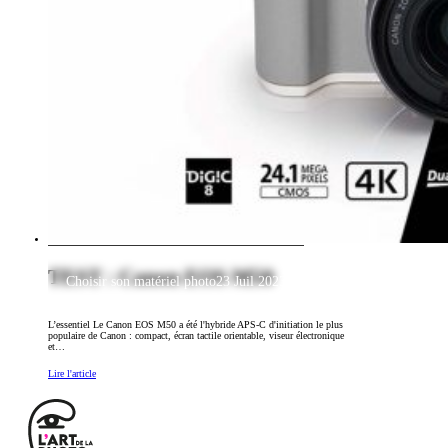
TEST : Canon EOS M50
Choisir son matériel photo
23 Juil 2023
L’essentiel Le Canon EOS M50 a été l'hybride APS-C d'initiation le plus
populaire de Canon : compact, écran tactile orientable, viseur électronique
et…
Lire l'article
Footer