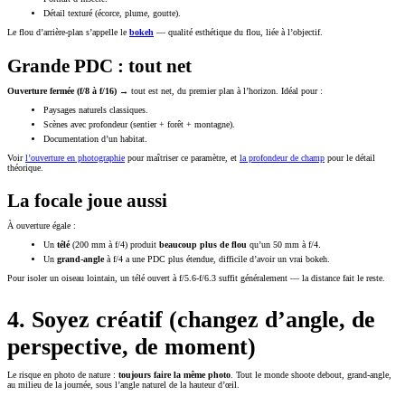
Détail texturé (écorce, plume, goutte).
Le flou d’arrière-plan s’appelle le
bokeh
— qualité esthétique du flou, liée à l’objectif.
Grande PDC : tout net
Ouverture fermée (f/8 à f/16)
→ tout est net, du premier plan à l’horizon. Idéal pour :
Paysages naturels classiques.
Scènes avec profondeur (sentier + forêt + montagne).
Documentation d’un habitat.
Voir
l’ouverture en photographie
pour maîtriser ce paramètre, et
la profondeur de champ
pour le détail
théorique.
La focale joue aussi
À ouverture égale :
Un
télé
(200 mm à f/4) produit
beaucoup plus de flou
qu’un 50 mm à f/4.
Un
grand-angle
à f/4 a une PDC plus étendue, difficile d’avoir un vrai bokeh.
Pour isoler un oiseau lointain, un télé ouvert à f/5.6-f/6.3 suffit généralement — la distance fait le reste.
4. Soyez créatif (changez d’angle, de
perspective, de moment)
Le risque en photo de nature :
toujours faire la même photo
. Tout le monde shoote debout, grand-angle,
au milieu de la journée, sous l’angle naturel de la hauteur d’œil.