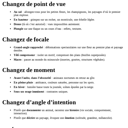
Changez de point de vue
Au sol
: allongez-vous pour les petites fleurs, les champignons, les paysages d’où le premier
plan explose.
En hauteur
: grimpez sur un rocher, un monticule, une échelle légère.
Drone
(là où c’est autorisé) : vues impossibles autrement.
Plongée
sur une flaque ou un cours d’eau : reflets, textures.
Changez de focale
Grand-angle rapproché
: déformations spectaculaires sur une fleur au premier plan et paysage
derrière.
Télé compresseur
: isoler un motif, compresser des plans (feuilles superposées).
Macro
: passer au monde du minuscule (insectes, gouttes, structures végétales).
Changez de moment
Avant l’aube, dans l’obscurité
: animaux nocturnes en retour au gîte.
En pleine pluie
: ambiance, couleurs saturées, personne sur les spots.
En hiver
: lumière basse toute la journée, scènes épurées par la neige.
Sous un orage imminent
: contrastes uniques.
Changez d’angle d’intention
Plutôt que
documenter
un animal, racontez une
histoire
(vie sociale, comportement,
interaction).
Plutôt que
décrire
un paysage, évoquez une
émotion
(solitude, grandeur, mélancolie).