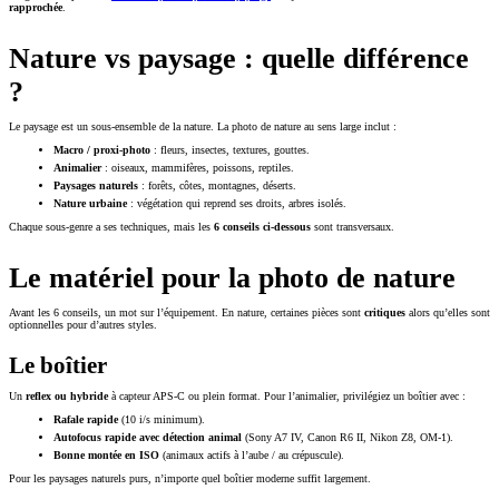
rapprochée
.
Nature vs paysage : quelle différence
?
Le paysage est un sous-ensemble de la nature. La photo de nature au sens large inclut :
Macro / proxi-photo
: fleurs, insectes, textures, gouttes.
Animalier
: oiseaux, mammifères, poissons, reptiles.
Paysages naturels
: forêts, côtes, montagnes, déserts.
Nature urbaine
: végétation qui reprend ses droits, arbres isolés.
Chaque sous-genre a ses techniques, mais les
6 conseils ci-dessous
sont transversaux.
Le matériel pour la photo de nature
Avant les 6 conseils, un mot sur l’équipement. En nature, certaines pièces sont
critiques
alors qu’elles sont
optionnelles pour d’autres styles.
Le boîtier
Un
reflex ou hybride
à capteur APS-C ou plein format. Pour l’animalier, privilégiez un boîtier avec :
Rafale rapide
(10 i/s minimum).
Autofocus rapide avec détection animal
(Sony A7 IV, Canon R6 II, Nikon Z8, OM-1).
Bonne montée en ISO
(animaux actifs à l’aube / au crépuscule).
Pour les paysages naturels purs, n’importe quel boîtier moderne suffit largement.