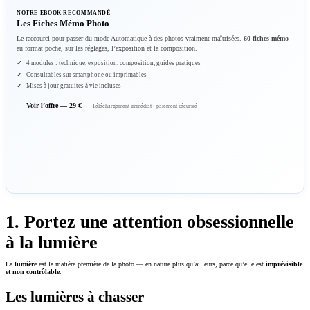
NOTRE EBOOK RECOMMANDÉ
Les Fiches Mémo Photo
Le raccourci pour passer du mode Automatique à des photos vraiment maîtrisées.
60 fiches mémo
au format poche, sur les réglages, l’exposition et la composition.
4 modules : technique, exposition, composition, guides pratiques
Consultables sur smartphone ou imprimables
Mises à jour gratuites à vie incluses
Voir l’offre — 29 €
Téléchargement immédiat · paiement sécurisé
1. Portez une attention obsessionnelle
à la lumière
La
lumière
est la matière première de la photo — en nature plus qu’ailleurs, parce qu’elle est
imprévisible
et non contrôlable
.
Les lumières à chasser