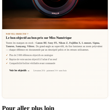
NOUVEL OBJECTIF ?
Le bon objectif au bon prix sur Miss Numérique
Toutes les marques en stock :
Canon RF, Sony FE, Nikon Z, Fujifilm X, L-mount, Sigma,
Tamron, Samyang, Viltrox
. Du grand-angle au super-télé, du fixe lumineux au zoom polyvalent
— chaque référence est documentée par un descriptif précis et les retours utilisateurs.
Plus de 2 000 références objectifs en catalogue
Reprise de votre ancien objectif à l’achat d’un neuf
Compatibilité boîtier vérifiable avant commande
Voir les objectifs
Livraison 24 h · paiement 3-4× sans frais
Pour aller plus loin