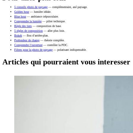
5 conseils photo de paysage
— complémentaire, axé paysage.
Golden hour
— lumière idéale.
Blue hour
— ambiance crépusculaire.
Comprendre la lumière
— pilier technique.
Règle des tiers
— composition de base.
5 règles de composition
— aller plus loin.
Bokeh
— flou d’arrière-plan.
Profondeur de champ
— théorie complète.
Comprendre l’ouverture
— contrôler la PDC.
Filtres pour la photo de paysage
— polarisant indispensable.
Articles qui pourraient vous interesser