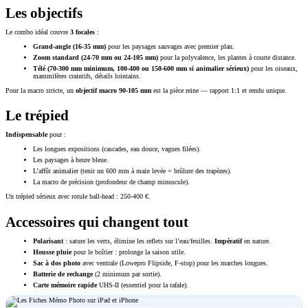
Les objectifs
Le combo idéal couvre
3 focales
:
Grand-angle (16-35 mm)
pour les paysages sauvages avec premier plan.
Zoom standard (24-70 mm ou 24-105 mm)
pour la polyvalence, les plantes à courte distance.
Télé (70-300 mm minimum, 100-400 ou 150-600 mm si animalier sérieux)
pour les oiseaux,
mammifères craintifs, détails lointains.
Pour la macro stricte, un
objectif macro 90-105 mm
est la pièce reine — rapport 1:1 et rendu unique.
Le trépied
Indispensable
pour :
Les longues expositions (cascades, eau douce, vagues filées).
Les paysages à heure bleue.
L’affût animalier (tenir un 600 mm à main levée = brûlure des trapèzes).
La macro de précision (profondeur de champ minuscule).
Un trépied sérieux avec rotule ball-head : 250-400 €.
Accessoires qui changent tout
Polarisant
: sature les verts, élimine les reflets sur l’eau/feuilles.
Impératif
en nature.
Housse pluie
pour le boîtier : prolonge la saison utile.
Sac à dos photo
avec ventrale (Lowepro Flipside, F-stop) pour les marches longues.
Batterie de rechange
(2 minimum par sortie).
Carte mémoire rapide
UHS-II (essentiel pour la rafale).