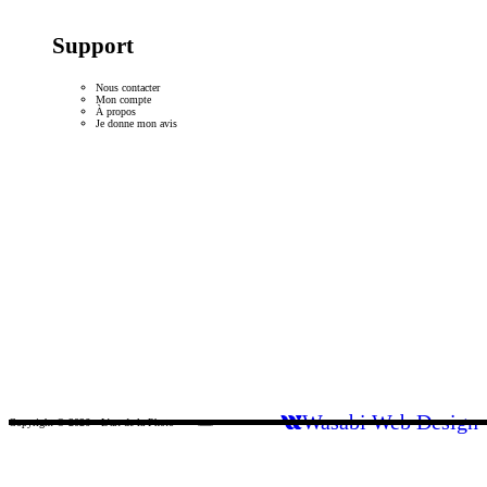
Support
Nous contacter
Mon compte
À propos
Je donne mon avis
Wasabi Web Design
Copyright © 2026 • L’art de la Photo