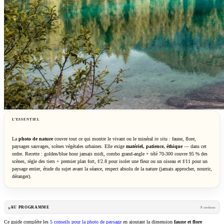
L’ESSENTIEL
La
photo de nature
couvre tout ce qui montre le vivant ou le minéral
in situ
: faune, flore,
paysages sauvages, scènes végétales urbaines. Elle exige
matériel, patience, éthique
— dans cet
ordre. Recette : golden/blue hour jamais midi, combo grand-angle + télé 70-300 couvre 95 % des
scènes, règle des tiers + premier plan fort, f/2.8 pour isoler une fleur ou un oiseau et f/11 pour un
paysage entier, étude du sujet avant la séance, respect absolu de la nature (jamais approcher, nourrir,
déranger).
AU PROGRAMME
8 sections
Ce guide complète les
5 conseils pour la photo de paysage
en ajoutant la dimension
faune et flore