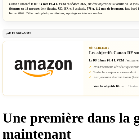
Canon a annoncé le
RF 14 mm f/1.4 L VCM
en
février 2026
, sixième objectif de la famille VCM (Voi
éléments en 13 groupes
dont fluorite, UD, BR et 3 aspheric,
578 g
,
112 mm de longueur
, lens hood 
février 2026. Cible : astrophoto, architecture, reportage en intérieur sombre.
AU PROGRAMME
OÙ ACHETER ?
Les objectifs Canon RF s
Le
RF 14mm f/1.4 L VCM
n’est pas e
Avis d’acheteurs vérifiés et questions
Toutes les marques au même endroit
Neuf, occasion et reconditionné (Am
Voir les objectifs RF
Livraison 
Une première dans la
maintenant