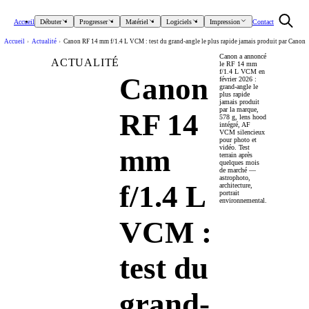
Accueil
Débuter
Progresser
Matériel
Logiciels
Impression
Contact
Accueil
›
Actualité
›
Canon RF 14 mm f/1.4 L VCM : test du grand-angle le plus rapide jamais produit par Canon
Canon a annoncé
ACTUALITÉ
le RF 14 mm
f/1.4 L VCM en
Canon
février 2026 :
grand-angle le
plus rapide
jamais produit
par la marque,
RF 14
578 g, lens hood
intégré, AF
VCM silencieux
pour photo et
mm
vidéo. Test
terrain après
quelques mois
de marché —
astrophoto,
f/1.4 L
architecture,
portrait
environnemental.
VCM :
test du
grand-