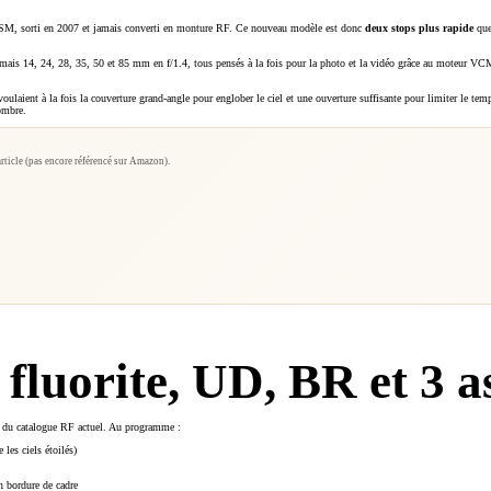
SM, sorti en 2007 et jamais converti en monture RF. Ce nouveau modèle est donc
deux stops plus rapide
que
is 14, 24, 28, 35, 50 et 85 mm en f/1.4, tous pensés à la fois pour la photo et la vidéo grâce au moteur VCM
oulaient à la fois la couverture grand-angle pour englober le ciel et une ouverture suffisante pour limiter le tem
ombre.
article (pas encore référencé sur Amazon).
 fluorite, UD, BR et 3 a
es du catalogue RF actuel. Au programme :
les ciels étoilés)
n bordure de cadre