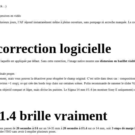
tack…)
gressives en vidéo
sieurs jours, l’AF répond instantanément même à pleine ouverture, sans pompage ni accroche manquée. Le couple
correction logicielle
laquelle est appliquée par défaut. Sans cette correction, l’image native montre une
distorsion en barillet visib
inale propre.
ement, mais vous pouvez la désactiver pour récupérer le champ original. C’est utile dans deux cas : composition a
viron +1 stop), ce qui crée des bords trop clairs sur certaines scènes. Polin recommande de ramener le slider V
un objectif compact et léger, mais divise les puristes. Le Sigma 14 mm f/1.4 (en monture Sony E uniquement) co
/1.4 brille vraiment
vous passez de
20 secondes à f/4
sur un 14-35 mm à
20 secondes à f/1.4
sur ce 14 mm, soit
3 stops de marge
dre l’ISO sans avoir à empiler plusieurs poses.