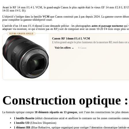
Avant le RF 14 mm f/1.4 L VCM, le grand-angle Canon le plus rapide était le vieux EF 14 mm f/2.8 L II U
14-35 mm f/4 L IS).
L’objectif s’intègre dans la famille
VCM
que Canon construit pas à pas depuis 2024. La gamme couvre désorma
pour compléter la gamme téléobjectif court.
L’arrivée d’un 14 mm f/1.4 répond à une demande précise : les photographes
astro et paysage nocturne
qui v
adaptant via monture, ce qui n’existe pas en RF) soit de composer avec un zoom 10-20 f/4 trois stops plus s
ULTRA GRAND-ANGLE
Canon RF 14mm f/1.4 L VCM
L’ultra grand-angle le plus lumineux de la monture RF, testé dans cet 
Voir les offres
© Canon
Construction optique :
La formule optique compte
18 éléments répartis en 13 groupes
, soit l’une des constructions les plus dens
1 lentille fluorite
(réduit chromatisme axial et améliore le contraste sur les zones contrastées comme 
1 lentille UD
(Ultra-low Dispersion)
1 élément BR
(Blue Refractive, optique organique) pour corriger l’aberration chromatique latérale e