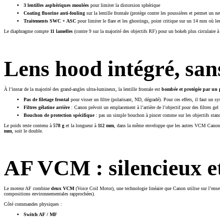
3 lentilles asphériques moulées
pour limiter la distorsion sphérique
Coating fluorine anti-fouling
sur la lentille frontale (protège contre les poussières et permet un ne
Traitements SWC + ASC
pour limiter le flare et les ghostings, point critique sur un 14 mm où le
Le diaphragme compte
11 lamelles
(contre 9 sur la majorité des objectifs RF) pour un bokeh plus circulaire à
Lens hood intégré, sans
À l’instar de la majorité des grand-angles ultra-lumineux, la lentille frontale est
bombée et protégée par un p
Pas de filetage frontal
pour visser un filtre (polarisant, ND, dégradé). Pour ces effets, il faut u
Filtres gélatine arrière
: Canon prévoit un emplacement à l’arrière de l’objectif pour des filtres gel
Bouchon de protection spécifique
: pas un simple bouchon à pincer comme sur les objectifs stan
Le poids reste contenu à
578 g
et la longueur à
112 mm
, dans la même enveloppe que les autres VCM Canon (
mm
, soit le double.
AF VCM : silencieux et
Le moteur AF combine
deux VCM
(Voice Coil Motor), une technologie linéaire que Canon utilise sur l’
compositions environnementales rapprochées).
Côté commandes physiques :
Switch AF / MF