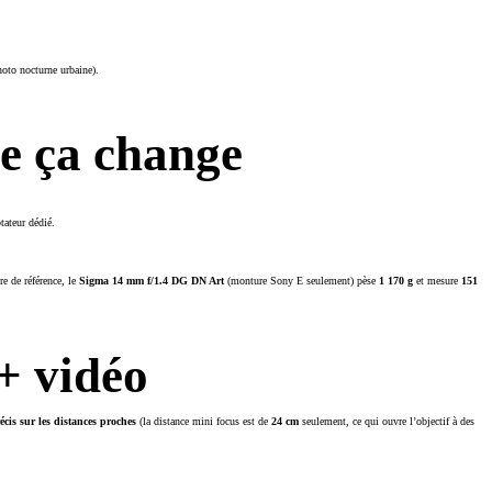
hoto nocturne urbaine).
ue ça change
tateur dédié.
e de référence, le
Sigma 14 mm f/1.4 DG DN Art
(monture Sony E seulement) pèse
1 170 g
et mesure
151
+ vidéo
écis sur les distances proches
(la distance mini focus est de
24 cm
seulement, ce qui ouvre l’objectif à des