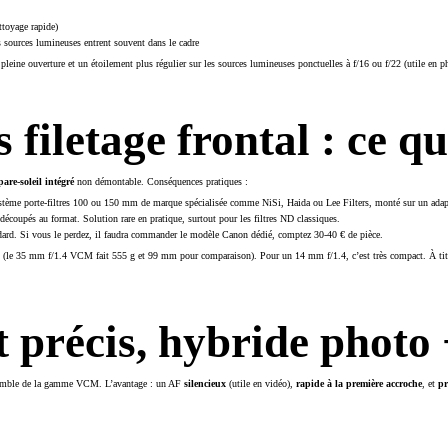
ttoyage rapide)
s sources lumineuses entrent souvent dans le cadre
 pleine ouverture et un étoilement plus régulier sur les sources lumineuses ponctuelles à f/16 ou f/22 (utile en p
 filetage frontal : ce q
are-soleil intégré
non démontable. Conséquences pratiques :
n système porte-filtres 100 ou 150 mm de marque spécialisée comme NiSi, Haida ou Lee Filters, monté sur un adap
 découpés au format. Solution rare en pratique, surtout pour les filtres ND classiques.
dard. Si vous le perdez, il faudra commander le modèle Canon dédié, comptez 30-40 € de pièce.
le 35 mm f/1.4 VCM fait 555 g et 99 mm pour comparaison). Pour un 14 mm f/1.4, c’est très compact. À titr
 précis, hybride photo 
ensemble de la gamme VCM. L’avantage : un AF
silencieux
(utile en vidéo),
rapide à la première accroche
, et
pr