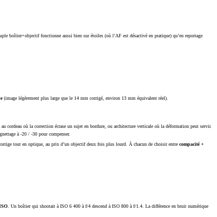
 boîtier+objectif fonctionne aussi bien sur étoiles (où l’AF est désactivé en pratique) qu’en reportage
le
(image légèrement plus large que le 14 mm corrigé, environ 13 mm équivalent réel).
u cordeau où la correction écrase un sujet en bordure, ou architecture verticale où la déformation peut servir.
ignettage à -20 / -30 pour compenser.
rrige tout en optique, au prix d’un objectif deux fois plus lourd. À chacun de choisir entre
compacité +
 ISO
. Un boîtier qui shootait à ISO 6 400 à f/4 descend à ISO 800 à f/1.4. La différence en bruit numérique