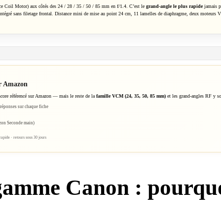
ce Coil Motor) aux côtés des 24 / 28 / 35 / 50 / 85 mm en f/1.4. C’est le
grand-angle le plus rapide
jamais pr
intégré sans filetage frontal. Distance mini de mise au point 24 cm, 11 lamelles de diaphragme, deux moteurs
ur Amazon
ncore référencé sur Amazon — mais le reste de la
famille VCM (24, 35, 50, 85 mm)
et les grand-angles RF y son
/réponses sur chaque fiche
azon Seconde main)
rapide · retours sous 30 jours
 gamme Canon : pourquo