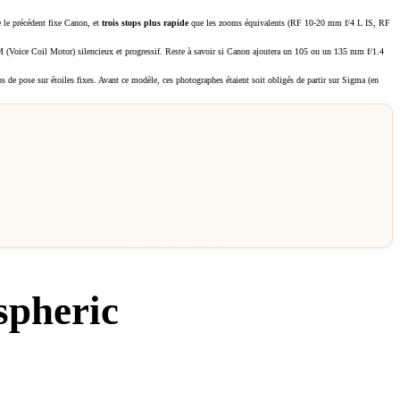
 le précédent fixe Canon, et
trois stops plus rapide
que les zooms équivalents (RF 10-20 mm f/4 L IS, RF
 (Voice Coil Motor) silencieux et progressif. Reste à savoir si Canon ajoutera un 105 ou un 135 mm f/1.4
ps de pose sur étoiles fixes. Avant ce modèle, ces photographes étaient soit obligés de partir sur Sigma (en
spheric