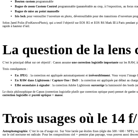
Bouton custom
programmable
Bague de zoom Custom Control
programmable (paramétrable au crop, à l’exposition, au focus s
Bague de mise au point manuelle
Iris lock
pour verrouiller l’ouverture en photo, déverrouillable pour des transitions d’ouverture pro
Selon Jared Polin (FroKnowsPhoto), qui a testé l’objectif sur EOS R5 et EOS R6 Mark III à Paris pendant plu
rapide à hauteur d’œil.
La question de la lens 
C’est le principal débat sur cet objectif : Canon assume
une correction logicielle importante
sur les RAW, à 
Trois conséquences :
En JPEG
: la correction est appliquée automatiquement et
irréversiblement
. Vous voyez l’image f
En RAW dans Lightroom / Capture One / DxO
: la correction est appliquée par défaut au charg
Effet secondaire à signaler
: la correction Adobe Lightroom
surcorrige
la luminosité des bords (en
Le choix philosophique de Canon (correction logicielle plutôt que correction optique pure) permet de garder 
correction logicielle
et
pureté optique + masse
.
Trois usages où le 14 f
Astrophotographie
. C’est le cas d’usage roi. Sur Voie lactée par étoiles fixes (règle des 500 / 600 / NPF), 
sur le ciel nocturne est radicale. Pour les compositions ciel + premier plan paysage, vous pouvez aussi descen