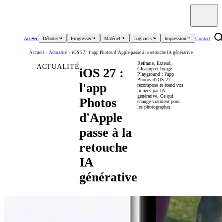
Accueil
Débuter
Progresser
Matériel
Logiciels
Impression
Contact
Accueil
›
Actualité
›
iOS 27 : l’app Photos d’Apple passe à la retouche IA générative
Reframe, Extend,
ACTUALITÉ
Cleanup et Image
iOS 27 :
Playground : l'app
Photos d'iOS 27
l'app
recompose et étend vos
images par IA
générative. Ce qui
Photos
change vraiment pour
les photographes.
d'Apple
passe à la
retouche
IA
générative