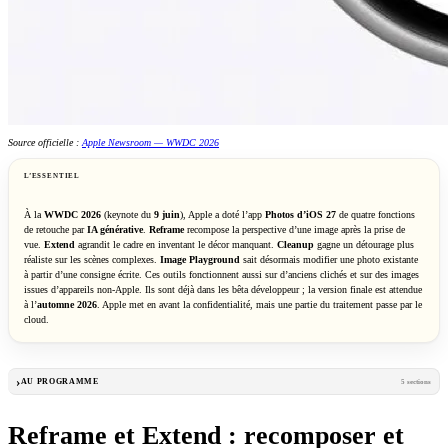
Source officielle :
Apple Newsroom — WWDC 2026
L’ESSENTIEL
À la
WWDC 2026
(keynote du
9 juin
), Apple a doté l’app
Photos d’iOS 27
de quatre fonctions
de retouche par
IA générative
.
Reframe
recompose la perspective d’une image après la prise de
vue.
Extend
agrandit le cadre en inventant le décor manquant.
Cleanup
gagne un détourage plus
réaliste sur les scènes complexes.
Image Playground
sait désormais modifier une photo existante
à partir d’une consigne écrite. Ces outils fonctionnent aussi sur d’anciens clichés et sur des images
issues d’appareils non-Apple. Ils sont déjà dans les bêta développeur ; la version finale est attendue
à l’
automne 2026
. Apple met en avant la confidentialité, mais une partie du traitement passe par le
cloud.
AU PROGRAMME
5 sections
Reframe et Extend : recomposer et