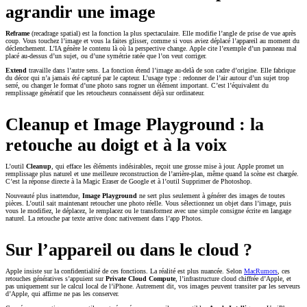
agrandir une image
Reframe
(recadrage spatial) est la fonction la plus spectaculaire. Elle modifie l’angle de prise de vue après
coup. Vous touchez l’image et vous la faites glisser, comme si vous aviez déplacé l’appareil au moment du
déclenchement. L’IA génère le contenu là où la perspective change. Apple cite l’exemple d’un panneau mal
placé au-dessus d’un sujet, ou d’une symétrie ratée que l’on veut corriger.
Extend
travaille dans l’autre sens. La fonction étend l’image au-delà de son cadre d’origine. Elle fabrique
du décor qui n’a jamais été capturé par le capteur. L’usage type : redonner de l’air autour d’un sujet trop
serré, ou changer le format d’une photo sans rogner un élément important. C’est l’équivalent du
remplissage génératif que les retoucheurs connaissent déjà sur ordinateur.
Cleanup et Image Playground : la
retouche au doigt et à la voix
L’outil
Cleanup
, qui efface les éléments indésirables, reçoit une grosse mise à jour. Apple promet un
remplissage plus naturel et une meilleure reconstruction de l’arrière-plan, même quand la scène est chargée.
C’est la réponse directe à la Magic Eraser de Google et à l’outil Supprimer de Photoshop.
Nouveauté plus inattendue,
Image Playground
ne sert plus seulement à générer des images de toutes
pièces. L’outil sait maintenant retoucher une photo réelle. Vous sélectionnez un objet dans l’image, puis
vous le modifiez, le déplacez, le remplacez ou le transformez avec une simple consigne écrite en langage
naturel. La retouche par texte arrive donc nativement dans l’app Photos.
Sur l’appareil ou dans le cloud ?
Apple insiste sur la confidentialité de ces fonctions. La réalité est plus nuancée. Selon
MacRumors
, ces
retouches génératives s’appuient sur
Private Cloud Compute
, l’infrastructure cloud chiffrée d’Apple, et
pas uniquement sur le calcul local de l’iPhone. Autrement dit, vos images peuvent transiter par les serveurs
d’Apple, qui affirme ne pas les conserver.