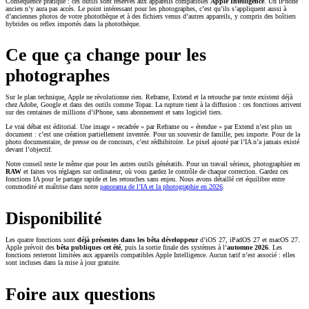
Conséquence pratique : ces outils sont réservés aux appareils compatibles
Apple Intelligence
. Un iPhone
ancien n’y aura pas accès. Le point intéressant pour les photographes, c’est qu’ils s’appliquent aussi à
d’anciennes photos de votre photothèque et à des fichiers venus d’autres appareils, y compris des boîtiers
hybrides ou reflex importés dans la photothèque.
Ce que ça change pour les
photographes
Sur le plan technique, Apple ne révolutionne rien. Reframe, Extend et la retouche par texte existent déjà
chez Adobe, Google et dans des outils comme Topaz. La rupture tient à la diffusion : ces fonctions arrivent
sur des centaines de millions d’iPhone, sans abonnement et sans logiciel tiers.
Le vrai débat est éditorial. Une image « recadrée » par Reframe ou « étendue » par Extend n’est plus un
document : c’est une création partiellement inventée. Pour un souvenir de famille, peu importe. Pour de la
photo documentaire, de presse ou de concours, c’est rédhibitoire. Le pixel ajouté par l’IA n’a jamais existé
devant l’objectif.
Notre conseil reste le même que pour les autres outils génératifs. Pour un travail sérieux, photographiez en
RAW
et faites vos réglages sur ordinateur, où vous gardez le contrôle de chaque correction. Gardez ces
fonctions IA pour le partage rapide et les retouches sans enjeu. Nous avons détaillé cet équilibre entre
commodité et maîtrise dans notre
panorama de l’IA et la photographie en 2026
.
Disponibilité
Les quatre fonctions sont
déjà présentes dans les bêta développeur
d’iOS 27, iPadOS 27 et macOS 27.
Apple prévoit des
bêta publiques cet été
, puis la sortie finale des systèmes à l’
automne 2026
. Les
fonctions resteront limitées aux appareils compatibles Apple Intelligence. Aucun tarif n’est associé : elles
sont incluses dans la mise à jour gratuite.
Foire aux questions