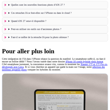
Quelles sont les nouvelles fonctions photo d’iOS 27 ?
Ces retouches IA se font-elles sur l’iPhone ou dans le cloud ?
Quand iOS 27 sera-t-il disponible ?
Peut-on utiliser ces outils sur d’anciennes photos ?
Faut-il se méfier de la retouche IA pour la photo sérieuse ?
Pour aller plus loin
Cette intégration de l’IA dans l’iPhone relance la question du matériel. Le smartphone suffit-il, ou faut-il
encore un boîtier dédié ? Nous l’avons traitée dans notre dossier
iPhone 18 contre hybride plein format
.
Côté smartphone justement, la concurrence avance vite, comme le montrent les
Xiaomi 17T et 17T Pro co-
développés avec Leica
. Et si vous cherchez un appareil qui garde la main sur l’image, notre
sélection des
meilleurs appareils photo
compare les hybrides du moment.