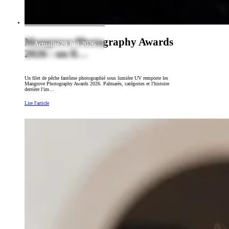
Mangrove Photography Awards
Actualité
29 Juil 2026
2026 : un fi…
Un filet de pêche fantôme photographié sous lumière UV remporte les
Mangrove Photography Awards 2026. Palmarès, catégories et l'histoire
derrière l'im…
Lire l'article