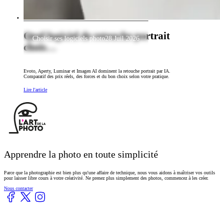
Quel logiciel de retouche portrait
Choisir ses logiciels photo
28 Juil 2026
chois…
Evoto, Aperty, Luminar et Imagen AI dominent la retouche portrait par IA.
Comparatif des prix réels, des forces et du bon choix selon votre pratique.
Lire l'article
Footer
Apprendre la photo en toute simplicité
Parce que la photographie est bien plus qu'une affaire de technique, nous vous aidons à maîtriser vos outils
pour laisser libre cours à votre créativité. Ne prenez plus simplement des photos, commencez à les créer.
Nous contacter