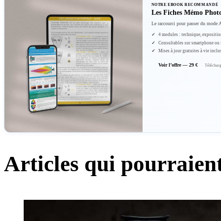
NOTRE EBOOK RECOMMANDÉ
Les Fiches Mémo Phot
Le raccourci pour passer du mode 
4 modules : technique, expositio
Consultables sur smartphone ou
Mises à jour gratuites à vie inclu
Voir l’offre — 29 €
Télécharg
Articles qui pourraient