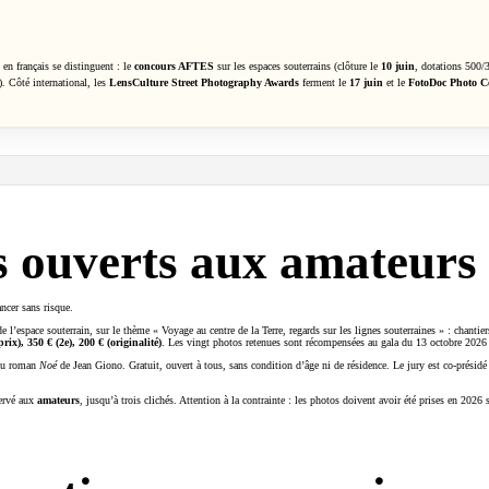
 en français se distinguent : le
concours AFTES
sur les espaces souterrains (clôture le
10 juin
, dotations 500/
). Côté international, les
LensCulture Street Photography Awards
ferment le
17 juin
et le
FotoDoc Photo C
ts ouverts aux amateurs
ancer sans risque.
de l’espace souterrain, sur le thème « Voyage au centre de la Terre, regards sur les lignes souterraines » : chanti
prix), 350 € (2e), 200 € (originalité)
. Les vingt photos retenues sont récompensées au gala du 13 octobre 2026 à
 du roman
Noé
de Jean Giono. Gratuit, ouvert à tous, sans condition d’âge ni de résidence. Le jury est co-présid
servé aux
amateurs
, jusqu’à trois clichés. Attention à la contrainte : les photos doivent avoir été prises en 2