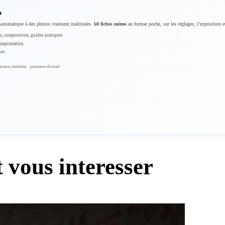
o
Automatique à des photos vraiment maîtrisées.
60 fiches mémo
au format poche, sur les réglages, l’exposition e
n, composition, guides pratiques
 imprimables
ses
ement immédiat · paiement sécurisé
 vous interesser