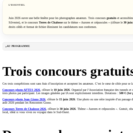
L’ESSENTIEL
Juin 2026 ouvre une belle fenêtre pour les photographes amateurs. Trois concours
gratuits
et accessibles
Silvester), et le concours
Terres de Chalosse
sur le thème « Aurores et crépuscules » (clôture le
30 juin
droits cédés et format de fichier éliminent les candidatures non conformes.
AU PROGRAMME
Trois concours gratui
Ces trois compétitions sont sans frais d’inscription et acceptent les amateurs. C’est le cœur de cible pour se l
Concours photo AFTES 2026
, clôture le
10 juin 2026
. Organisé par l’Association française des tunnels et 
trois photos par participant. Les images générées par IA sont explicitement interdites. Dotations :
500 € (1er 
Concours photo Jean Giono 2026
, clôture le
15 juin 2026
. Une photo ou une série inspirée d’un passage
août 2026 pendant les Rencontres Giono.
Concours Terres de Chalosse 2026
, clôture le
30 juin 2026
. Thème « Aurores et crépuscules ». Gratuit, ré
local, idéal si vous vivez ou voyagez dans le Sud-Ouest.