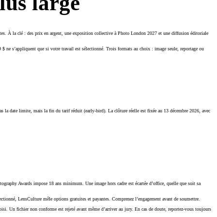
lus large
s. À la clé : des prix en argent, une exposition collective à Photo London 2027 et une diffusion éditoriale
$ ne s’appliquent que si votre travail est sélectionné. Trois formats au choix : image seule, reportage ou
s la date limite, mais la fin du tarif réduit (early-bird). La clôture réelle est fixée au 13 décembre 2026, avec
otography Awards impose 18 ans minimum. Une image hors cadre est écartée d’office, quelle que soit sa
électionné, LensCulture mêle options gratuites et payantes. Comprenez l’engagement avant de soumettre.
i. Un fichier non conforme est rejeté avant même d’arriver au jury. En cas de doute, reportez-vous toujours