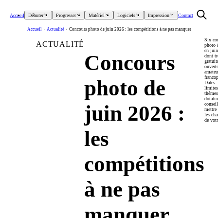
Accueil
Débuter
Progresser
Matériel
Logiciels
Impression
Contact
Accueil
›
Actualité
›
Concours photo de juin 2026 : les compétitions à ne pas manquer
Six co
ACTUALITÉ
photo 
en jui
Concours
dont tr
gratuit
ouvert
amateu
franco
photo de
Dates
limites
thèmes
dotatio
juin 2026 :
consei
mettre
les ch
de votr
les
compétitions
à ne pas
manquer