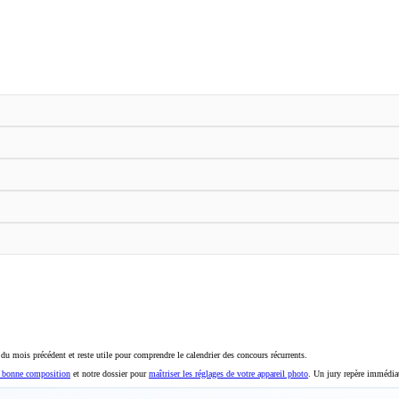
du mois précédent et reste utile pour comprendre le calendrier des concours récurrents.
e bonne composition
et notre dossier pour
maîtriser les réglages de votre appareil photo
. Un jury repère immédiat