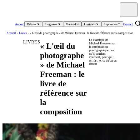
Accueil
Débuter
Progresser
Matériel
Logiciels
Impression
Contact
Accueil
›
Livres
›
« L’œil du photographe » de Michael Freeman : le livre de référence sur la composition
Le classique de
LIVRES
Michael Freeman sur
« L'œil du
la composition
photographique : ce
photographe
qu'il contient
vraiment, pour qui il
est fait, et ce qu'on en
» de Michael
retient.
Freeman : le
livre de
référence sur
la
composition