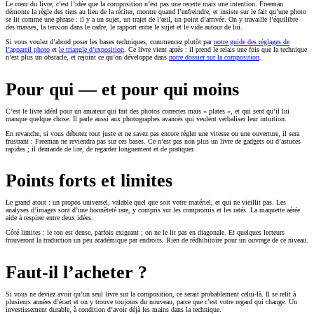
Le cœur du livre, c’est l’idée que la composition n’est pas une recette mais une intention. Freeman
démonte la règle des tiers au lieu de la réciter, montre quand l’enfreindre, et insiste sur le fait qu’une photo
se lit comme une phrase : il y a un sujet, un trajet de l’œil, un point d’arrivée. On y travaille l’équilibre
des masses, la tension dans le cadre, le rapport entre le sujet et le vide autour de lui.
Si vous voulez d’abord poser les bases techniques, commencez plutôt par
notre guide des réglages de
l’appareil photo
et
le triangle d’exposition
. Ce livre vient après : il prend le relais une fois que la technique
n’est plus un obstacle, et rejoint ce qu’on développe dans
notre dossier sur la composition
.
Pour qui — et pour qui moins
C’est le livre idéal pour un amateur qui fait des photos correctes mais « plates », et qui sent qu’il lui
manque quelque chose. Il parle aussi aux photographes avancés qui veulent verbaliser leur intuition.
En revanche, si vous débutez tout juste et ne savez pas encore régler une vitesse ou une ouverture, il sera
frustrant : Freeman ne reviendra pas sur ces bases. Ce n’est pas non plus un livre de gadgets ou d’astuces
rapides ; il demande de lire, de regarder longuement et de pratiquer.
Points forts et limites
Le grand atout : un propos universel, valable quel que soit votre matériel, et qui ne vieillit pas. Les
analyses d’images sont d’une honnêteté rare, y compris sur les compromis et les ratés. La maquette aérée
aide à respirer entre deux idées.
Côté limites : le ton est dense, parfois exigeant ; on ne le lit pas en diagonale. Et quelques lecteurs
trouveront la traduction un peu académique par endroits. Rien de rédhibitoire pour un ouvrage de ce niveau.
Faut-il l’acheter ?
Si vous ne deviez avoir qu’un seul livre sur la composition, ce serait probablement celui-là. Il se relit à
plusieurs années d’écart et on y trouve toujours du nouveau, parce que c’est votre regard qui change. Un
investissement durable, à condition d’avoir déjà les mains dans la technique.