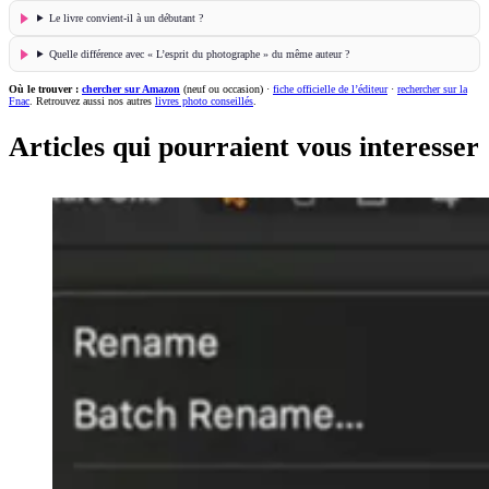
Le livre convient-il à un débutant ?
Quelle différence avec « L’esprit du photographe » du même auteur ?
Où le trouver :
chercher sur Amazon
(neuf ou occasion) ·
fiche officielle de l’éditeur
·
rechercher sur la
Fnac
. Retrouvez aussi nos autres
livres photo conseillés
.
Articles qui pourraient vous interesser