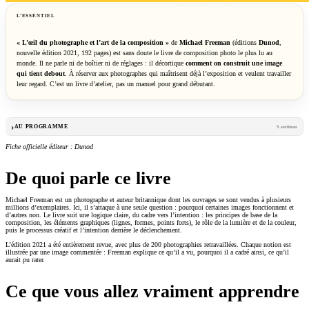
L’ESSENTIEL
« L’œil du photographe et l’art de la composition »
de
Michael Freeman
(éditions
Dunod
,
nouvelle édition 2021, 192 pages) est sans doute le livre de composition photo le plus lu au
monde. Il ne parle ni de boîtier ni de réglages : il décortique
comment on construit une image
qui tient debout
. À réserver aux photographes qui maîtrisent déjà l’exposition et veulent travailler
leur regard. C’est un livre d’atelier, pas un manuel pour grand débutant.
AU PROGRAMME
5 sections
Fiche officielle éditeur : Dunod
De quoi parle ce livre
Michael Freeman est un photographe et auteur britannique dont les ouvrages se sont vendus à plusieurs
millions d’exemplaires. Ici, il s’attaque à une seule question : pourquoi certaines images fonctionnent et
d’autres non. Le livre suit une logique claire, du cadre vers l’intention : les principes de base de la
composition, les éléments graphiques (lignes, formes, points forts), le rôle de la lumière et de la couleur,
puis le processus créatif et l’intention derrière le déclenchement.
L’édition 2021 a été entièrement revue, avec plus de 200 photographies retravaillées. Chaque notion est
illustrée par une image commentée : Freeman explique ce qu’il a vu, pourquoi il a cadré ainsi, ce qu’il
aurait pu rater.
Ce que vous allez vraiment apprendre