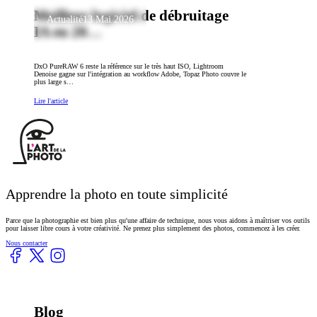
Meilleur logiciel de débruitage
Actualité
13 Mai 2026
IA en 20…
DxO PureRAW 6 reste la référence sur le très haut ISO, Lightroom
Denoise gagne sur l'intégration au workflow Adobe, Topaz Photo couvre le
plus large s…
Lire l'article
Footer
Apprendre la photo en toute simplicité
Parce que la photographie est bien plus qu'une affaire de technique, nous vous aidons à maîtriser vos outils
pour laisser libre cours à votre créativité. Ne prenez plus simplement des photos, commencez à les créer.
Nous contacter
Blog