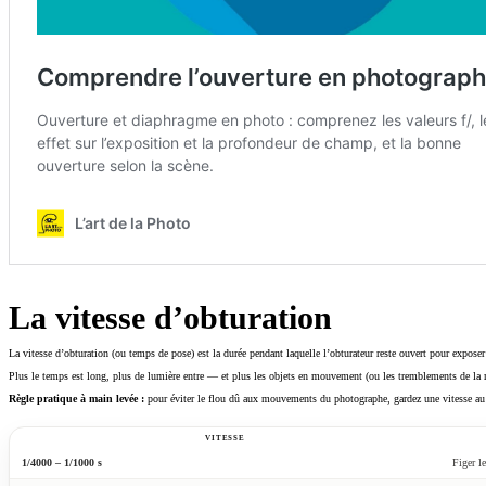
La vitesse d’obturation
La vitesse d’obturation (ou temps de pose) est la durée pendant laquelle l’obturateur reste ouvert pour exposer
Plus le temps est long, plus de lumière entre — et plus les objets en mouvement (ou les tremblements de la mai
Règle pratique à main levée :
pour éviter le flou dû aux mouvements du photographe, gardez une vitesse au m
VITESSE
1/4000 – 1/1000 s
Figer le