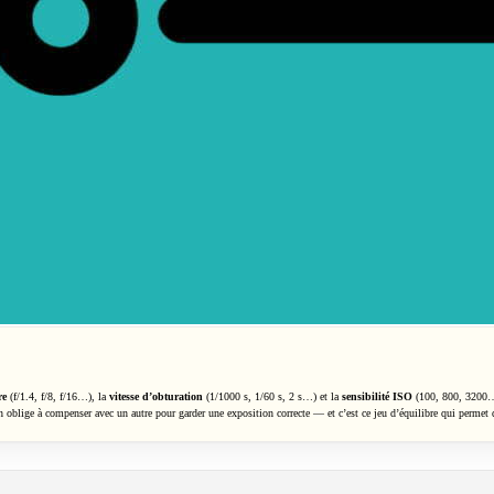
re
(f/1.4, f/8, f/16…), la
vitesse d’obturation
(1/1000 s, 1/60 s, 2 s…) et la
sensibilité ISO
(100, 800, 3200…)
 oblige à compenser avec un autre pour garder une exposition correcte — et c’est ce jeu d’équilibre qui perme