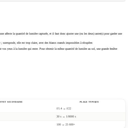
une affecte la quantité de lumière capturée, et il faut donc ajuster une (ou les deux) autre(s) pour garder une
 surexposée, elle est trop claire, avec des blancs cramés impossibles à récupérer.
é de vos yeux à la lumière qui entre. Pour obtenir la même quantité de lumière au sol, une grande fenêtre
EFFET SECONDAIRE
PLAGE TYPIQUE
f/1.4 → f/22
30 s → 1/8000 s
100 → 25 600+