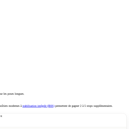
our les poses longues.
 boîtiers modernes à
stabilisation intégrée (IBIS)
permettent de gagner 2 à 5 stops supplémentaires.
UE