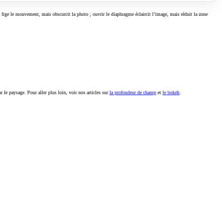
e fige le mouvement, mais obscurcit la photo ; ouvrir le diaphragme éclaircit l’image, mais réduit la zone
ur le paysage. Pour aller plus loin, voir nos articles sur
la profondeur de champ
et
le bokeh
.