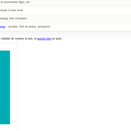
t en mouvement léger, rue
ourant à main levée
anning), flou volontaire
ongue
: cascades, filés de phares, astrophoto
 traînées de voitures la nuit, le
motion blur
en sport.