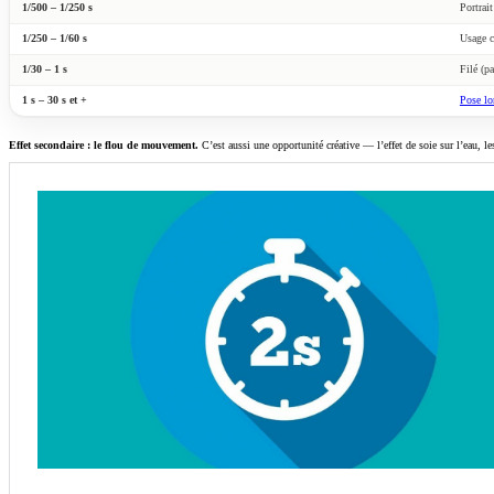
1/500 – 1/250 s
Portrai
1/250 – 1/60 s
Usage c
1/30 – 1 s
Filé (p
1 s – 30 s et +
Pose l
Effet secondaire : le flou de mouvement.
C’est aussi une opportunité créative — l’effet de soie sur l’eau, les