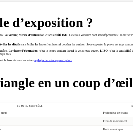
le d’exposition ?
oto :
ouverture
,
vitesse d’obturation
et
sensibilité ISO
. Ces trois variables sont interdépendantes : modifier l’
évéler les détails
sans brûler les hautes lumières ni boucher les ombres. Sous-exposée, la photo est trop sombre ;
 fenêtre. La
vitesse d’obturation
, c’est le temps pendant lequel le volet reste ouvert. L’
ISO
, c’est la sensibilit
aque fois.
est la base de tous les autres
réglages de votre appareil photo
.
iangle en un coup d’œil
CE QU’IL CONTRÔLE
 trou)
Profondeur de champ
Flou de mouvement
r
Bruit numérique