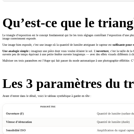
Qu’est-ce que le triang
Le triangle d’exposition est le concept fondamental qui lie les trois réglages contrôlant l’exposition d’une ph
image correctement exposée.
Une image bien exposée, c’est une image où la quantité de lumière atteignant le capteur est
suffisante pour r
Une analogie simple :
imaginez une pièce dont vous voulez éclairer le sol. L’
ouverture
, c’est la taille de la
ouverte peu de temps équivaut à une petite fenêtre ouverte longtemps — avec des effets visuels différents à ch
Maîtriser ces trois paramètres est l’étape qui fait passer du mode automatique à une photographie réfléchie. C’
Les 3 paramètres du tr
Avant d’entrer dans le détail, voici le tableau synthétique à garder en tête :
PARAMÈTRE
Ouverture
(f/)
Quantité de lumière (surface du
Vitesse d’obturation
Quantité de lumière (durée)
Sensibilité ISO
Amplification du signal capteu