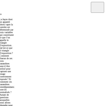
to
La façon dont
un appareil
photo capte la
lumière est
déterminée par
trois variables
qui constituent
ce que l’on
appelle le
triangle
d’exposition.
Qu’est-ce que
le triangle
d’exposition ?
Comment
chacun de ses
trois
paramètres
peut-il être
utilisé pour
capturer une
image
correctement
exposée ? Et
comment ces
paramètres
interdépendants
sont-ils
normalisés ?
Autant de
questions
auxquelles
nous allons
répondre pour