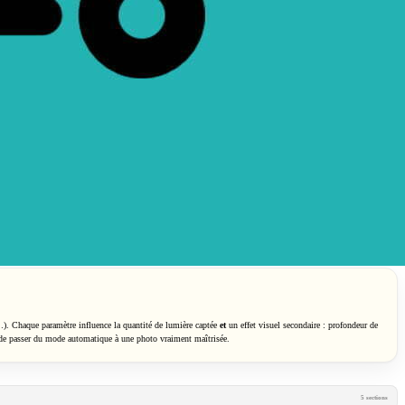
. Chaque paramètre influence la quantité de lumière captée
et
un effet visuel secondaire : profondeur de
t de passer du mode automatique à une photo vraiment maîtrisée.
5 sections