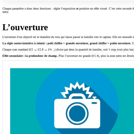
Chaque paramètre a donc deux fonctions : régler l’exposition
et
produire un effet visuel. C’est cette seconde 
nette.
L’ouverture
L’ouverture d’un objectif est le diamètre du trou qui laisse passer la lumière vers le capteur. Elle est mesurée
La règle contre-intuitive à retenir : petit chiffre = grande ouverture, grand chiffre = petite ouverture.
Un
Chaque cran standard (f/2 → f/2.8 → f/4…) divise par deux la quantité de lumière, soit 1 stop (voir plus bas)
Effet secondaire : la profondeur de champ.
Plus l’ouverture est grande (f/1.4), plus la zone nette est étroit