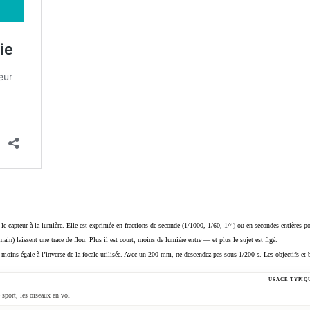
 le capteur à la lumière. Elle est exprimée en fractions de seconde (1/1000, 1/60, 1/4) ou en secondes entières p
n) laissent une trace de flou. Plus il est court, moins de lumière entre — et plus le sujet est figé.
oins égale à l’inverse de la focale utilisée. Avec un 200 mm, ne descendez pas sous 1/200 s. Les objectifs et
USAGE TYPIQ
 sport, les oiseaux en vol