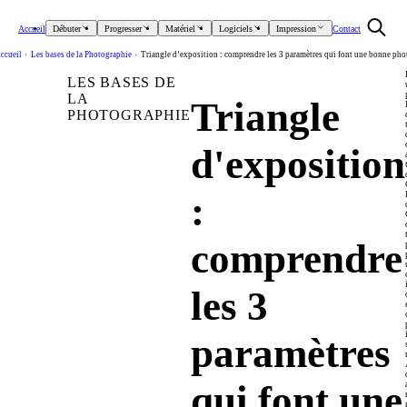
Accueil
Débuter
Progresser
Matériel
Logiciels
Impression
Contact
ccueil
›
Les bases de la Photographie
›
Triangle d’exposition : comprendre les 3 paramètres qui font une bonne pho
LES BASES DE
LA
Triangle
PHOTOGRAPHIE
d'exposition
:
comprendre
les 3
paramètres
qui font une