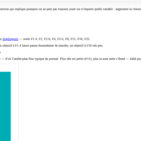
fonction qui explique pourquoi on ne peut pas toujours jouer sur n’importe quelle variable : augmenter la vitess
 en
diaphragmes
— notés f/1.4, f/2, f/2.8, f/4, f/5.6, f/8, f/11, f/16, f/22.
 objectif à f/1.4 laisse passer énormément de lumière, un objectif à f/16 très peu.
.
e — d’où l’arrière-plan flou typique du portrait. Plus elle est petite (f/11), plus la zone nette s’étend — idéal po